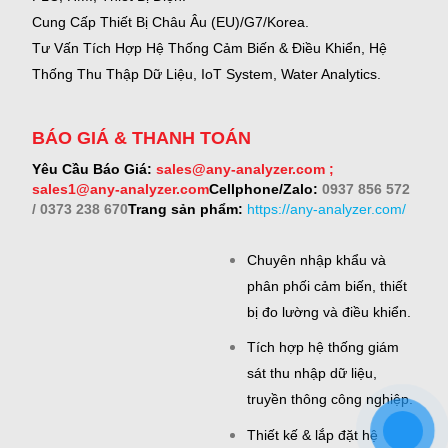
Cung Cấp Thiết Bị Châu Âu (EU)/G7/Korea.
Tư Vấn Tích Hợp Hệ Thống Cảm Biến & Điều Khiển, Hệ
Thống Thu Thập Dữ Liệu, IoT System, Water Analytics.
BÁO GIÁ & THANH TOÁN
Yêu Cầu Báo Giá:
sales@any-analyzer.com ;
sales1@any-analyzer.com
Cellphone/Zalo:
0937 856 572
/ 0373 238 670
Trang sản phẩm:
https://any-analyzer.com/
Chuyên nhập khẩu và
phân phối cảm biến, thiết
bị đo lường và điều khiển.
Tích hợp hệ thống giám
sát thu nhập dữ liệu,
truyền thông công nghiệp.
Thiết kế & lắp đặt hệ