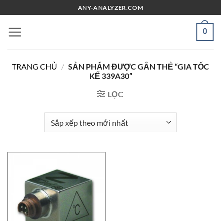
Chuyển
ANY-ANALYZER.COM
đến
nội
0
dung
TRANG CHỦ
/
SẢN PHẨM ĐƯỢC GẮN THẺ “GIA TỐC
KẾ 339A30”
LỌC