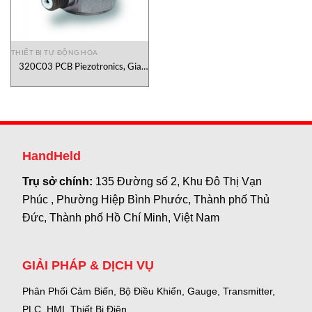
THIẾT BỊ TỰ ĐỘNG HÓA
320C03 PCB Piezotronics, Gia
Tốc Kế 320C03 PCB Piezotronics
Việt Nam
HandHeld
Trụ sở chính:
135 Đường số 2, Khu Đô Thị Vạn
Phúc , Phường Hiệp Bình Phước, Thành phố Thủ
Đức, Thành phố Hồ Chí Minh, Việt Nam
GIẢI PHÁP & DỊCH VỤ
Phân Phối Cảm Biến, Bộ Điều Khiển, Gauge,
Transmitter,
PLC, HMI, Thiết Bị Điện.