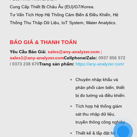
Cung Cấp Thiết Bị Châu Âu (EU)/G7/Korea.
Tư Vấn Tích Hợp Hệ Thống Cảm Biến & Điều Khiển, Hệ
Thống Thu Thập Dữ Liệu, IoT System, Water Analytics.
BÁO GIÁ & THANH TOÁN
Yêu Cầu Báo Giá:
sales@any-analyzer.com ;
sales1@any-analyzer.com
Cellphone/Zalo:
0937 856 572
/ 0373 238 670
Trang sản phẩm:
https://any-analyzer.com/
Chuyên nhập khẩu và
phân phối cảm biến, thiết
bị đo lường và điều khiển.
Tích hợp hệ thống giám
sát thu nhập dữ liệu,
truyền thông công nghiệp.
Thiết kế & lắp đặt hệ