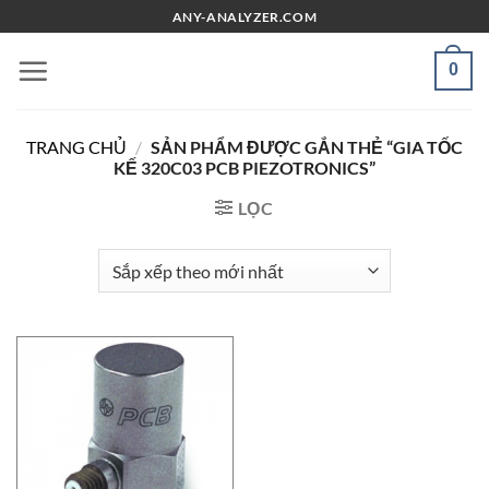
Chuyển
ANY-ANALYZER.COM
đến
nội
0
dung
TRANG CHỦ
/
SẢN PHẨM ĐƯỢC GẮN THẺ “GIA TỐC
KẾ 320C03 PCB PIEZOTRONICS”
LỌC