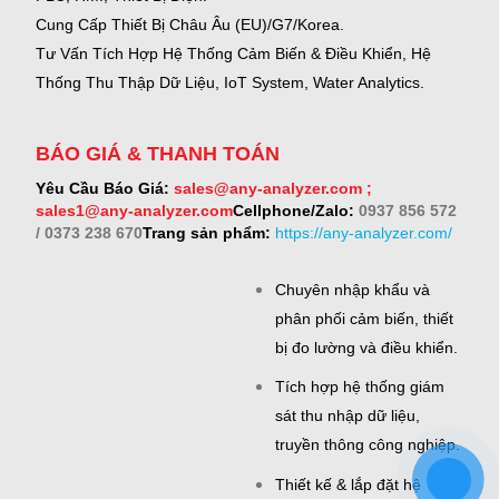
Cung Cấp Thiết Bị Châu Âu (EU)/G7/Korea.
Tư Vấn Tích Hợp Hệ Thống Cảm Biến & Điều Khiển, Hệ
Thống Thu Thập Dữ Liệu, IoT System, Water Analytics.
BÁO GIÁ & THANH TOÁN
Yêu Cầu Báo Giá:
sales@any-analyzer.com ;
sales1@any-analyzer.com
Cellphone/Zalo:
0937 856 572
/ 0373 238 670
Trang sản phẩm:
https://any-analyzer.com/
Chuyên nhập khẩu và
phân phối cảm biến, thiết
bị đo lường và điều khiển.
Tích hợp hệ thống giám
sát thu nhập dữ liệu,
truyền thông công nghiệp.
Thiết kế & lắp đặt hệ