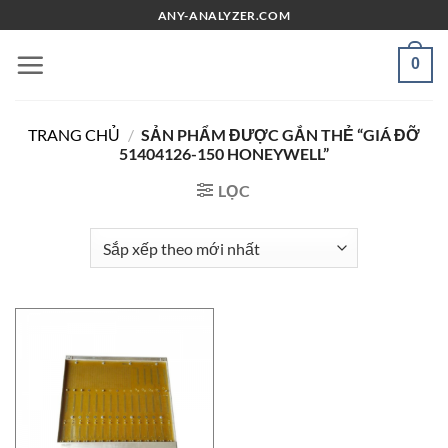
Chuyển
ANY-ANALYZER.COM
đến
nội
0
dung
TRANG CHỦ
/
SẢN PHẨM ĐƯỢC GẮN THẺ “GIÁ ĐỠ
51404126-150 HONEYWELL”
LỌC