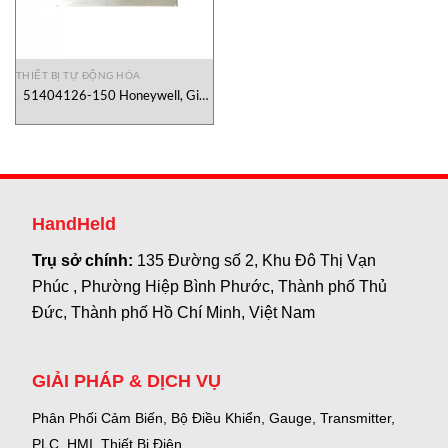
THIẾT BỊ TỰ ĐỘNG HÓA
51404126-150 Honeywell, Giá
Đỡ 51404126-150 Honeywell
Việt Nam
HandHeld
Trụ sở chính:
135 Đường số 2, Khu Đô Thị Vạn
Phúc , Phường Hiệp Bình Phước, Thành phố Thủ
Đức, Thành phố Hồ Chí Minh, Việt Nam
GIẢI PHÁP & DỊCH VỤ
Phân Phối Cảm Biến, Bộ Điều Khiển, Gauge,
Transmitter,
PLC, HMI, Thiết Bị Điện.