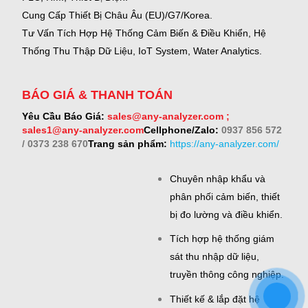
Cung Cấp Thiết Bị Châu Âu (EU)/G7/Korea.
Tư Vấn Tích Hợp Hệ Thống Cảm Biến & Điều Khiển, Hệ
Thống Thu Thập Dữ Liệu, IoT System, Water Analytics.
BÁO GIÁ & THANH TOÁN
Yêu Cầu Báo Giá:
sales@any-analyzer.com ;
sales1@any-analyzer.com
Cellphone/Zalo:
0937 856 572
/ 0373 238 670
Trang sản phẩm:
https://any-analyzer.com/
Chuyên nhập khẩu và
phân phối cảm biến, thiết
bị đo lường và điều khiển.
Tích hợp hệ thống giám
sát thu nhập dữ liệu,
truyền thông công nghiệp.
Thiết kế & lắp đặt hệ