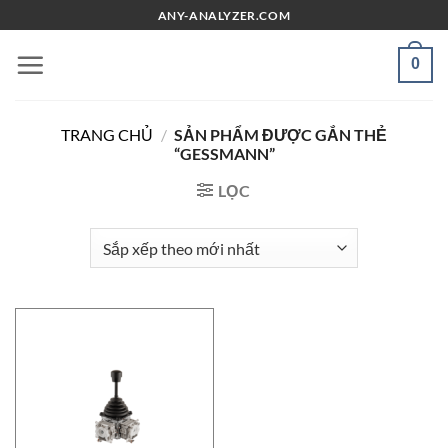
Chuyển
ANY-ANALYZER.COM
đến
nội
0
dung
TRANG CHỦ
/
SẢN PHẨM ĐƯỢC GẮN THẺ
“GESSMANN”
LỌC