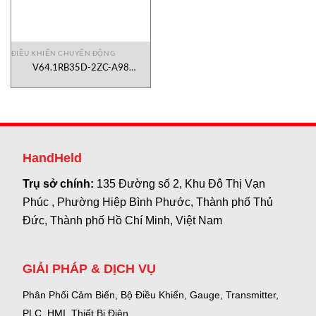
ĐIỀU KHIỂN CHUYỂN ĐỘNG
V64.1RB35D-2ZC-A98
KHG/818 Gessmann Vietnam
HandHeld
Trụ sở chính:
135 Đường số 2, Khu Đô Thị Vạn
Phúc , Phường Hiệp Bình Phước, Thành phố Thủ
Đức, Thành phố Hồ Chí Minh, Việt Nam
GIẢI PHÁP & DỊCH VỤ
Phân Phối Cảm Biến, Bộ Điều Khiển, Gauge,
Transmitter,
PLC, HMI, Thiết Bị Điện.