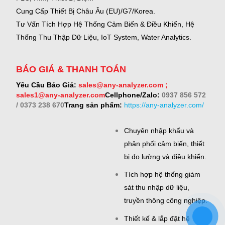
Cung Cấp Thiết Bị Châu Âu (EU)/G7/Korea.
Tư Vấn Tích Hợp Hệ Thống Cảm Biến & Điều Khiển, Hệ
Thống Thu Thập Dữ Liệu, IoT System, Water Analytics.
BÁO GIÁ & THANH TOÁN
Yêu Cầu Báo Giá:
sales@any-analyzer.com ;
sales1@any-analyzer.com
Cellphone/Zalo:
0937 856 572
/ 0373 238 670
Trang sản phẩm:
https://any-analyzer.com/
Chuyên nhập khẩu và
phân phối cảm biến, thiết
bị đo lường và điều khiển.
Tích hợp hệ thống giám
sát thu nhập dữ liệu,
truyền thông công nghiệp.
Thiết kế & lắp đặt hệ