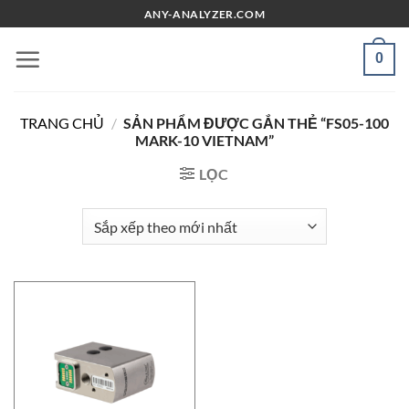
Chuyển
ANY-ANALYZER.COM
đến
nội
0
dung
TRANG CHỦ
/
SẢN PHẨM ĐƯỢC GẮN THẺ “FS05-100
MARK-10 VIETNAM”
LỌC