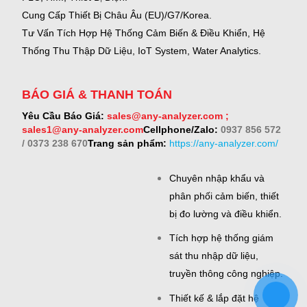
Cung Cấp Thiết Bị Châu Âu (EU)/G7/Korea.
Tư Vấn Tích Hợp Hệ Thống Cảm Biến & Điều Khiển, Hệ
Thống Thu Thập Dữ Liệu, IoT System, Water Analytics.
BÁO GIÁ & THANH TOÁN
Yêu Cầu Báo Giá:
sales@any-analyzer.com ;
sales1@any-analyzer.com
Cellphone/Zalo:
0937 856 572
/ 0373 238 670
Trang sản phẩm:
https://any-analyzer.com/
Chuyên nhập khẩu và
phân phối cảm biến, thiết
bị đo lường và điều khiển.
Tích hợp hệ thống giám
sát thu nhập dữ liệu,
truyền thông công nghiệp.
Thiết kế & lắp đặt hệ