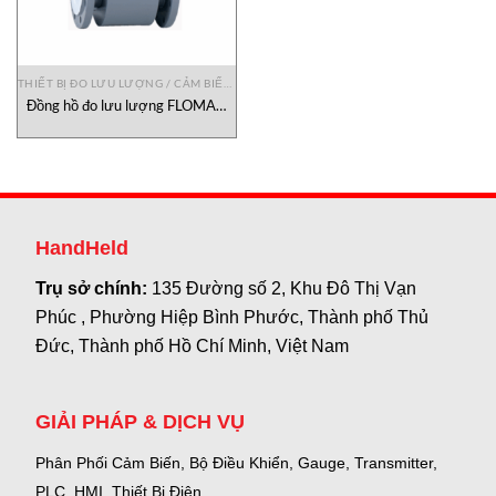
THIẾT BỊ ĐO LƯU LƯỢNG / CẢM BIẾN ĐO LƯU LƯỢNG
Đồng hồ đo lưu lượng FLOMAG
3011 Vietnam
HandHeld
Trụ sở chính:
135 Đường số 2, Khu Đô Thị Vạn
Phúc , Phường Hiệp Bình Phước, Thành phố Thủ
Đức, Thành phố Hồ Chí Minh, Việt Nam
GIẢI PHÁP & DỊCH VỤ
Phân Phối Cảm Biến, Bộ Điều Khiển, Gauge,
Transmitter,
PLC, HMI, Thiết Bị Điện.