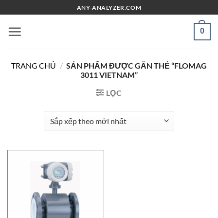
Chuyển
ANY-ANALYZER.COM
đến
nội
0
dung
TRANG CHỦ
/
SẢN PHẨM ĐƯỢC GẮN THẺ “FLOMAG
3011 VIETNAM”
LỌC