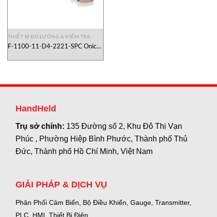
THIẾT BỊ ĐO LƯỜNG & KIỂM TRA
F-1100-11-D4-2221-SPC Onicon
VietNam
HandHeld
Trụ sở chính:
135 Đường số 2, Khu Đô Thị Vạn
Phúc , Phường Hiệp Bình Phước, Thành phố Thủ
Đức, Thành phố Hồ Chí Minh, Việt Nam
GIẢI PHÁP & DỊCH VỤ
Phân Phối Cảm Biến, Bộ Điều Khiển, Gauge,
Transmitter,
PLC, HMI, Thiết Bị Điện.