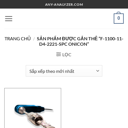
Chuyển
ANY-ANALYZER.COM
đến
nội
0
dung
TRANG CHỦ
/
SẢN PHẨM ĐƯỢC GẮN THẺ “F-1100-11-
D4-2221-SPC ONICON”
LỌC