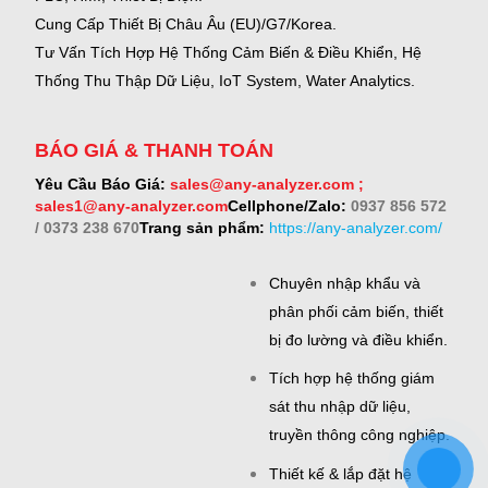
Cung Cấp Thiết Bị Châu Âu (EU)/G7/Korea.
Tư Vấn Tích Hợp Hệ Thống Cảm Biến & Điều Khiển, Hệ
Thống Thu Thập Dữ Liệu, IoT System, Water Analytics.
BÁO GIÁ & THANH TOÁN
Yêu Cầu Báo Giá:
sales@any-analyzer.com ;
sales1@any-analyzer.com
Cellphone/Zalo:
0937 856 572
/ 0373 238 670
Trang sản phẩm:
https://any-analyzer.com/
Chuyên nhập khẩu và
phân phối cảm biến, thiết
bị đo lường và điều khiển.
Tích hợp hệ thống giám
sát thu nhập dữ liệu,
truyền thông công nghiệp.
Thiết kế & lắp đặt hệ