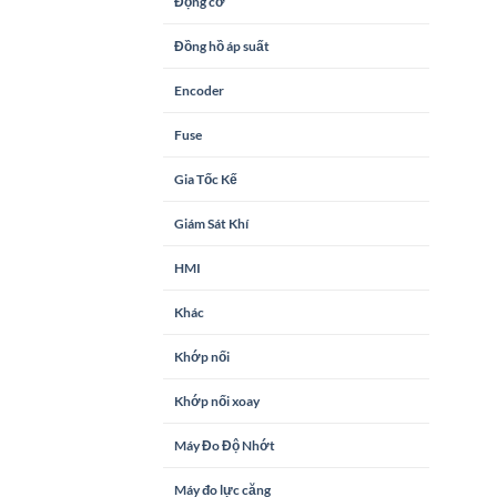
Động cơ
Đồng hồ áp suất
Encoder
Fuse
Gia Tốc Kế
Giám Sát Khí
HMI
Khác
Khớp nối
Khớp nối xoay
Máy Đo Độ Nhớt
Máy đo lực căng