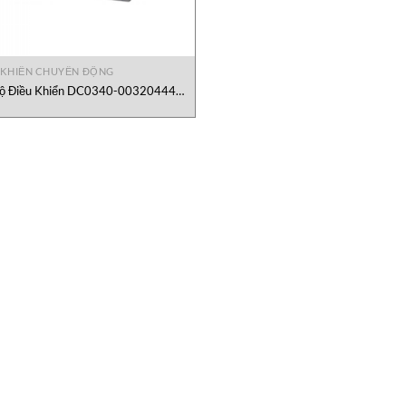
 KHIỂN CHUYỂN ĐỘNG
ộ Điều Khiển DC0340-00320444
Erhardt+Leimer VietNam