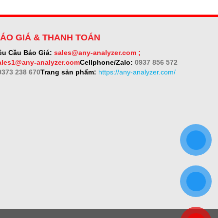
ÁO GIÁ & THANH TOÁN
êu Cầu Báo Giá:
sales@any-analyzer.com ;
ales1@any-analyzer.com
Cellphone/Zalo:
0937 856 572
 0373 238 670
Trang sản phẩm:
https://any-analyzer.com/