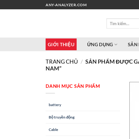
Chuyển
ANY-ANALYZER.COM
đến
nội
Tìm
dung
kiếm:
GIỚI THIỆU
ỨNG DỤNG
SẢN
TRANG CHỦ
/
SẢN PHẨM ĐƯỢC GẮ
NAM”
DANH MỤC SẢN PHẨM
battery
Bộ truyền động
Cable