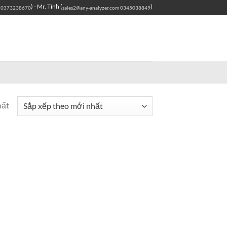
) - Mr. Tính (
)
0373238670
sales2@any-analyzer.com
0345038849
hất