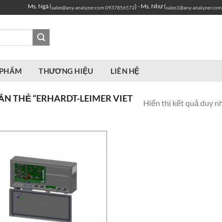
Ms. Ngà (
) - Ms. Như (
sales@any-analyzer.com
0937856572
sales1@any-analyzer.com
 PHẨM
THƯƠNG HIỆU
LIÊN HỆ
N THẺ “ERHARDT-LEIMER VIET
Hiển thị kết quả duy n