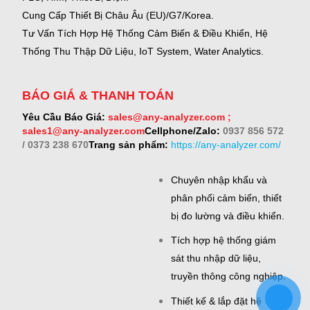
Cung Cấp Thiết Bị Châu Âu (EU)/G7/Korea.
Tư Vấn Tích Hợp Hệ Thống Cảm Biến & Điều Khiển, Hệ
Thống Thu Thập Dữ Liệu, IoT System, Water Analytics.
BÁO GIÁ & THANH TOÁN
Yêu Cầu Báo Giá:
sales@any-analyzer.com ;
sales1@any-analyzer.com
Cellphone/Zalo:
0937 856 572
/ 0373 238 670
Trang sản phẩm:
https://any-analyzer.com/
Chuyên nhập khẩu và
phân phối cảm biến, thiết
bị đo lường và điều khiển.
Tích hợp hệ thống giám
sát thu nhập dữ liệu,
truyền thông công nghiệp.
Thiết kế & lắp đặt hệ