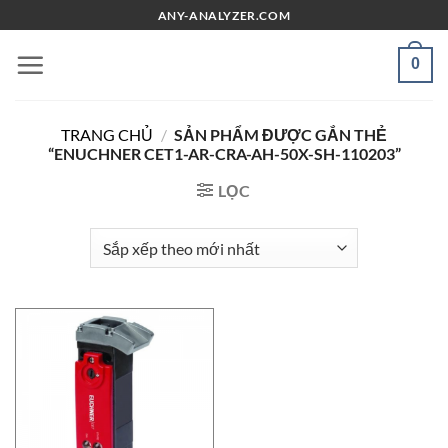
Chuyển
ANY-ANALYZER.COM
đến
nội
0
dung
TRANG CHỦ
/
SẢN PHẨM ĐƯỢC GẮN THẺ
“ENUCHNER CET1-AR-CRA-AH-50X-SH-110203”
LỌC