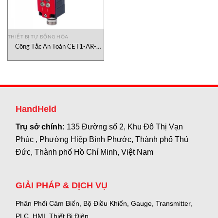
THIẾT BỊ TỰ ĐỘNG HÓA
Công Tắc An Toàn CET1-AR-
CRA-AH-50X-SH-110203
Euchner
HandHeld
Trụ sở chính:
135 Đường số 2, Khu Đô Thị Vạn
Phúc , Phường Hiệp Bình Phước, Thành phố Thủ
Đức, Thành phố Hồ Chí Minh, Việt Nam
GIẢI PHÁP & DỊCH VỤ
Phân Phối Cảm Biến, Bộ Điều Khiển, Gauge,
Transmitter,
PLC, HMI, Thiết Bị Điện.