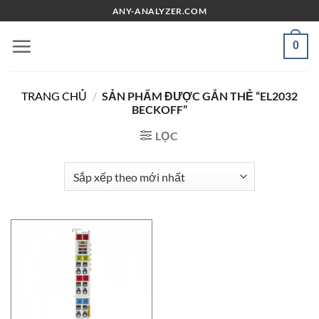
Chuyển
ANY-ANALYZER.COM
đến
nội
0
dung
TRANG CHỦ
/
SẢN PHẨM ĐƯỢC GẮN THẺ “EL2032
BECKOFF”
LỌC