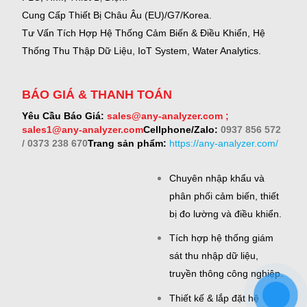
Cung Cấp Thiết Bị Châu Âu (EU)/G7/Korea.
Tư Vấn Tích Hợp Hệ Thống Cảm Biến & Điều Khiển, Hệ
Thống Thu Thập Dữ Liệu, IoT System, Water Analytics.
BÁO GIÁ & THANH TOÁN
Yêu Cầu Báo Giá:
sales@any-analyzer.com ;
sales1@any-analyzer.com
Cellphone/Zalo:
0937 856 572
/ 0373 238 670
Trang sản phẩm:
https://any-analyzer.com/
Chuyên nhập khẩu và
phân phối cảm biến, thiết
bị đo lường và điều khiển.
Tích hợp hệ thống giám
sát thu nhập dữ liệu,
truyền thông công nghiệp.
Thiết kế & lắp đặt hệ