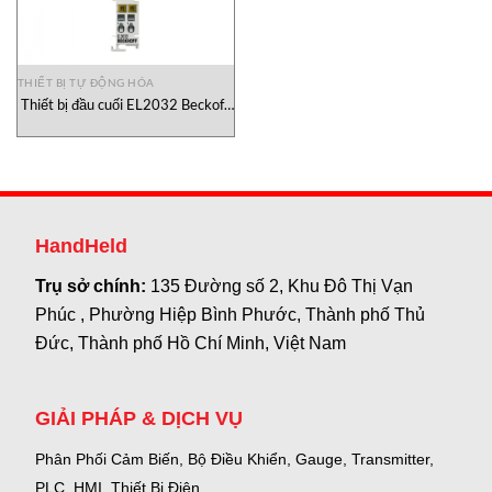
THIẾT BỊ TỰ ĐỘNG HÓA
Thiết bị đầu cuối EL2032 Beckoff,
đại lý Beckoff Việt Nam
HandHeld
Trụ sở chính:
135 Đường số 2, Khu Đô Thị Vạn
Phúc , Phường Hiệp Bình Phước, Thành phố Thủ
Đức, Thành phố Hồ Chí Minh, Việt Nam
GIẢI PHÁP & DỊCH VỤ
Phân Phối Cảm Biến, Bộ Điều Khiển, Gauge,
Transmitter,
PLC, HMI, Thiết Bị Điện.